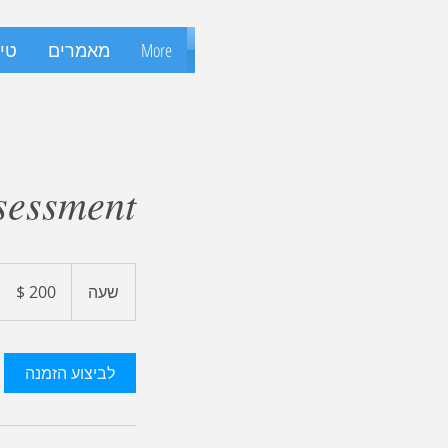
More
מאמרים
טיפ
ssessment
200
דולר
שעה
ש
אמריקאי
ע
לביצוע הזמנה