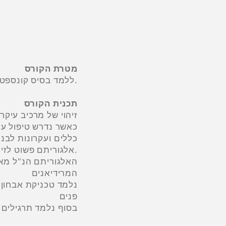
מטרת הקורס
ללמד בסיס קונספטואלי של הרפואה הסינית הקלאסית בגישה של קינזיולוגיה יישומית.
תכנית הקורס
זיהוי של מרכיב עיקר
כאשר נדרש טיפול על 
כללים ועקרונות לבני
אלגוריתם פשוט לזיהוי מרידיאן עם פעילות גבוה ופעילות נמוכה ודרכי טיפול בהם.
האלגוריתם הנ"ל מאפש
המרידיאנים
נלמד טכניקת אבחון על
פנים
בסוף נלמד תרגילים ל