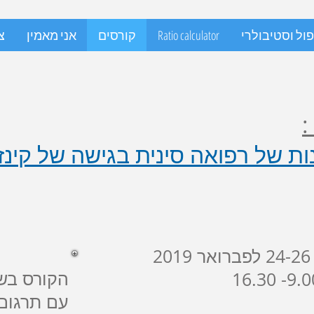
ול וסטיבולרי
Ratio calculator
קורסים
אני מאמין
צ
:
ות של רפואה סינית בגישה של קינזי
2
הקורס בש
עם תרגום